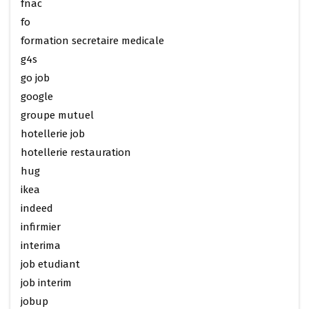
fnac
fo
formation secretaire medicale
g4s
go job
google
groupe mutuel
hotellerie job
hotellerie restauration
hug
ikea
indeed
infirmier
interima
job etudiant
job interim
jobup