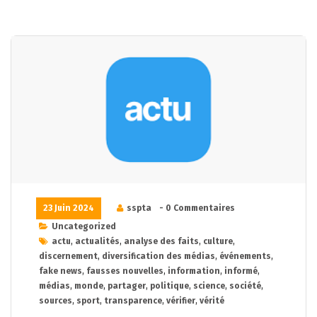
23 Juin 2024
sspta
- 0 Commentaires
Uncategorized
actu
,
actualités
,
analyse des faits
,
culture
,
discernement
,
diversification des médias
,
événements
,
fake news
,
fausses nouvelles
,
information
,
informé
,
médias
,
monde
,
partager
,
politique
,
science
,
société
,
sources
,
sport
,
transparence
,
vérifier
,
vérité