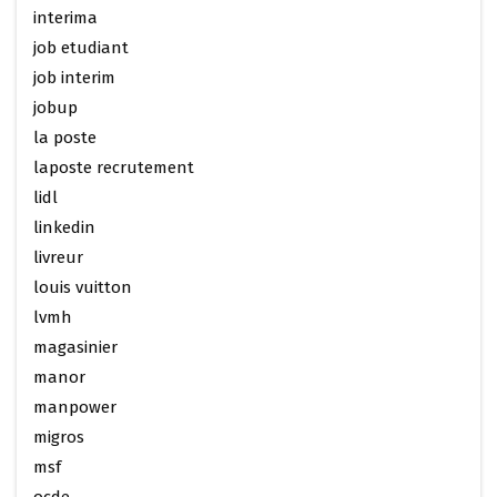
interima
job etudiant
job interim
jobup
la poste
laposte recrutement
lidl
linkedin
livreur
louis vuitton
lvmh
magasinier
manor
manpower
migros
msf