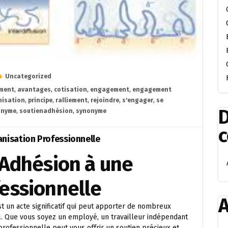
Uncategorized
ment
,
avantages
,
cotisation
,
engagement
,
engagement
nisation
,
principe
,
ralliement
,
rejoindre
,
s'engager
,
se
D
onyme
,
soutienadhésion
,
synonyme
anisation Professionnelle
’Adhésion à une
essionnelle
A
st un acte significatif qui peut apporter de nombreux
l. Que vous soyez un employé, un travailleur indépendant
professionnelle peut vous offrir un soutien précieux et