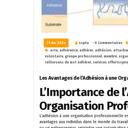
21 Avr 2024
sspta
- 0 Commentaires
acte
,
adhérence
,
adhérer
,
adhésion
,
attache
volontaire
,
groupe professionnel
,
membre
,
orga
ralliersens du mot adhérer
,
services offertssyn
Les Avantages de l’Adhésion à une Org
L’Importance de l
Organisation Prof
L’adhésion à une organisation professionnelle e
avantages aux individus dans le monde du travai
ou un entrepreneur, rejoindre une organisation 