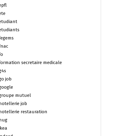
epfl
ete
etudiant
etudiants
fegems
fnac
fo
formation secretaire medicale
g4s
go job
google
groupe mutuel
hotellerie job
hotellerie restauration
hug
ikea