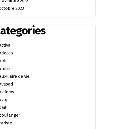
novembre 2023
octobre 2023
ategories
activa
adecco
aldi
anibis
auxiliaire de vie
avasad
avdems
avop
bail
boulanger
cariste