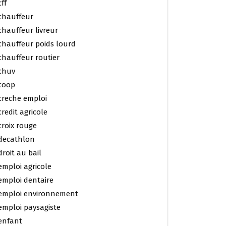
cff
chauffeur
chauffeur livreur
chauffeur poids lourd
chauffeur routier
chuv
coop
creche emploi
credit agricole
croix rouge
decathlon
droit au bail
emploi agricole
emploi dentaire
emploi environnement
emploi paysagiste
enfant