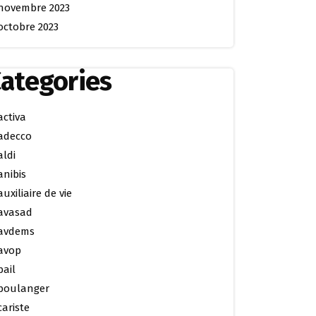
novembre 2023
octobre 2023
ategories
activa
adecco
aldi
anibis
auxiliaire de vie
avasad
avdems
avop
bail
boulanger
cariste