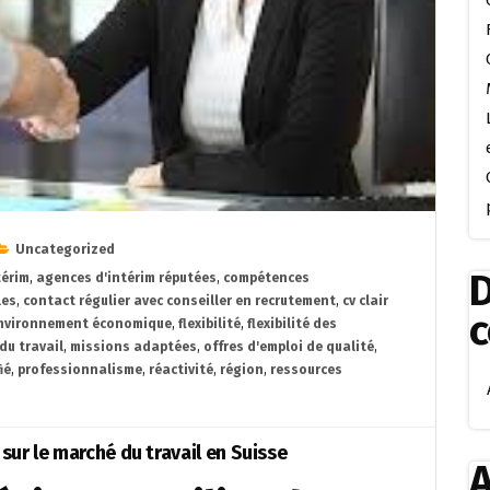
Uncategorized
D
térim
,
agences d'intérim réputées
,
compétences
les
,
contact régulier avec conseiller en recrutement
,
cv clair
nvironnement économique
,
flexibilité
,
flexibilité des
du travail
,
missions adaptées
,
offres d'emploi de qualité
,
ié
,
professionnalisme
,
réactivité
,
région
,
ressources
sur le marché du travail en Suisse
A