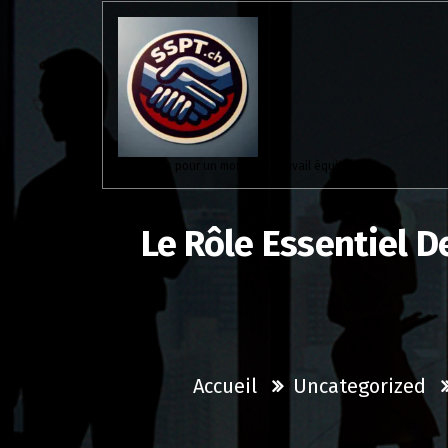
Aller
au
contenu
Solidaires pour un monde du travail équitable.
Le Rôle Essentiel D
Accueil
Uncategorized