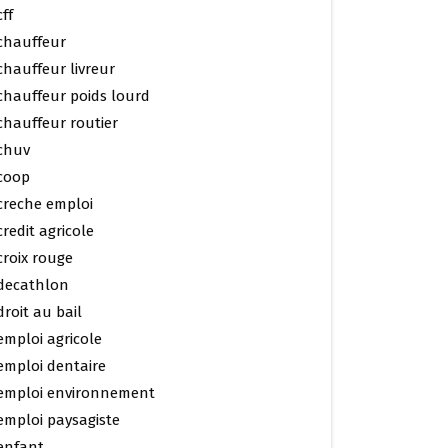
cff
chauffeur
chauffeur livreur
chauffeur poids lourd
chauffeur routier
chuv
coop
creche emploi
credit agricole
croix rouge
decathlon
droit au bail
emploi agricole
emploi dentaire
emploi environnement
emploi paysagiste
enfant