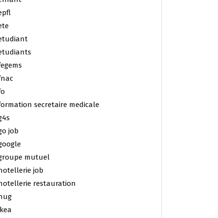
epfl
ete
etudiant
etudiants
fegems
fnac
fo
formation secretaire medicale
g4s
go job
google
groupe mutuel
hotellerie job
hotellerie restauration
hug
ikea