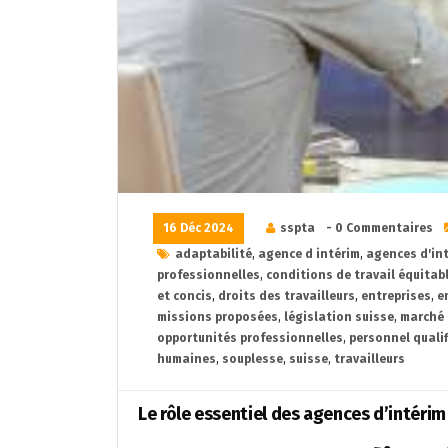
16 Déc 2024
sspta
- 0 Commentaires
adaptabilité
,
agence d intérim
,
agences d'in
professionnelles
,
conditions de travail équitab
et concis
,
droits des travailleurs
,
entreprises
,
e
missions proposées
,
législation suisse
,
marché 
opportunités professionnelles
,
personnel qualif
humaines
,
souplesse
,
suisse
,
travailleurs
Le rôle essentiel des agences d’intérim 