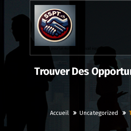
Aller
au
contenu
Solidaires pour un monde du travail équitable.
Trouver Des Opportu
Accueil
Uncategorized