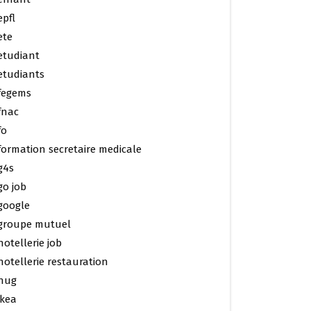
epfl
ete
etudiant
etudiants
fegems
fnac
fo
formation secretaire medicale
g4s
go job
google
groupe mutuel
hotellerie job
hotellerie restauration
hug
ikea