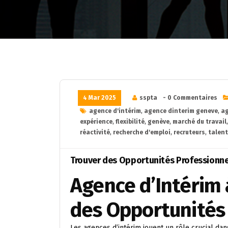
4 Mar 2025
sspta
- 0 Commentaires
agence d'intérim
,
agence dinterim geneve
,
ag
expérience
,
flexibilité
,
genève
,
marché du travail
réactivité
,
recherche d'emploi
,
recruteurs
,
talent
Trouver des Opportunités Professionne
Agence d’Intérim 
des Opportunités
Les agences d’intérim jouent un rôle crucial dan