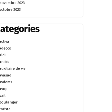
novembre 2023
octobre 2023
ategories
activa
adecco
aldi
anibis
auxiliaire de vie
avasad
avdems
avop
bail
boulanger
cariste