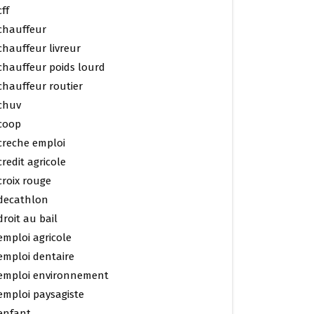
cff
chauffeur
chauffeur livreur
chauffeur poids lourd
chauffeur routier
chuv
coop
creche emploi
credit agricole
croix rouge
decathlon
droit au bail
emploi agricole
emploi dentaire
emploi environnement
emploi paysagiste
enfant