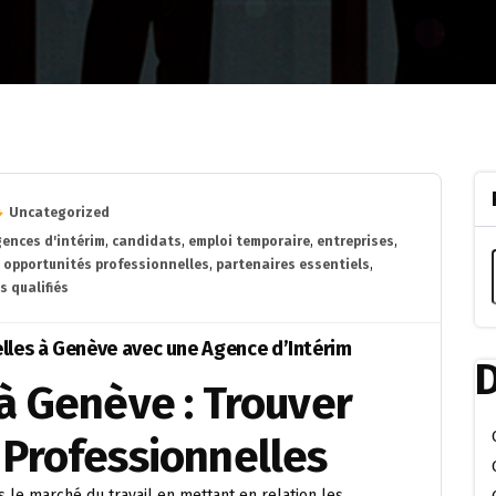
Uncategorized
ences d'intérim
,
candidats
,
emploi temporaire
,
entreprises
,
,
opportunités professionnelles
,
partenaires essentiels
,
s qualifiés
lles à Genève avec une Agence d’Intérim
D
à Genève : Trouver
 Professionnelles
s le marché du travail en mettant en relation les