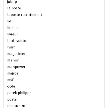
jobup
la poste
laposte recrutement
lidl
linkedin
livreur
louis vuitton
lvmh
magasinier
manor
manpower
migros
msf
ocde
patek philippe
poste
restaurant