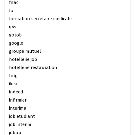
fnac
fo
formation secretaire medicale
g4s
go job
google
groupe mutuel
hotellerie job
hotellerie restauration
hug
ikea
indeed
infirmier
interima
job etudiant
job interim
jobup