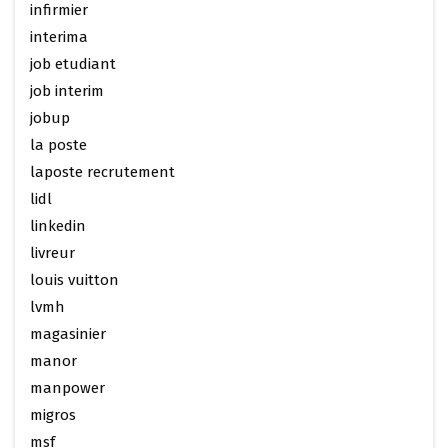
infirmier
interima
job etudiant
job interim
jobup
la poste
laposte recrutement
lidl
linkedin
livreur
louis vuitton
lvmh
magasinier
manor
manpower
migros
msf