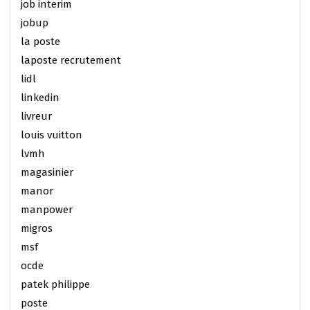
job interim
jobup
la poste
laposte recrutement
lidl
linkedin
livreur
louis vuitton
lvmh
magasinier
manor
manpower
migros
msf
ocde
patek philippe
poste