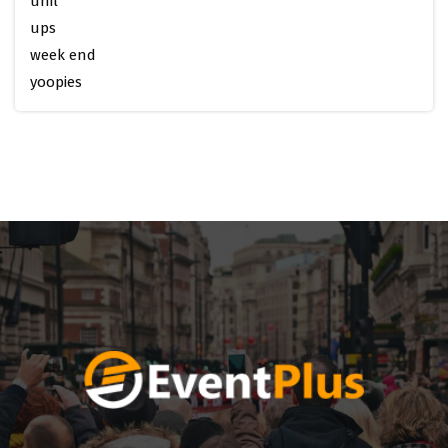
unil
ups
week end
yoopies