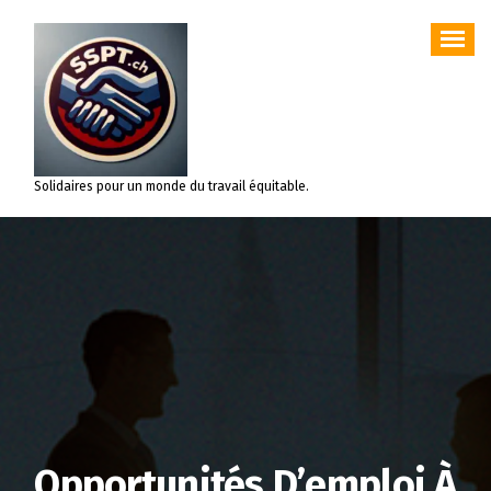
Aller
au
contenu
Solidaires pour un monde du travail équitable.
Opportunités D’emploi À