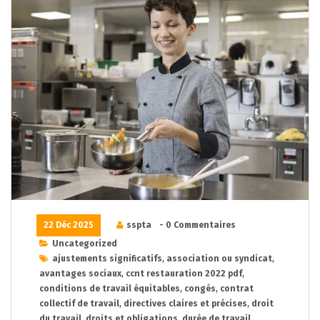
22 Déc 2025
sspta
- 0 Commentaires
Uncategorized
ajustements significatifs
,
association ou syndicat
,
avantages sociaux
,
ccnt restauration 2022 pdf
,
conditions de travail équitables
,
congés
,
contrat
collectif de travail
,
directives claires et précises
,
droit
du travail
,
droits et obligations
,
durée de travail
,