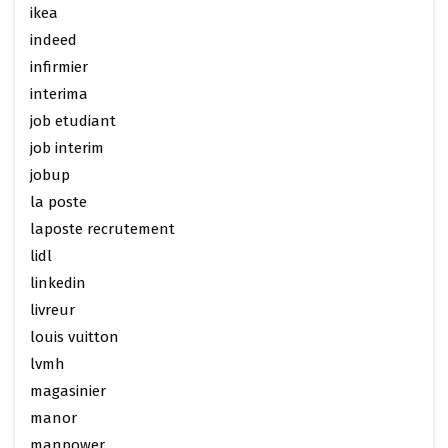
ikea
indeed
infirmier
interima
job etudiant
job interim
jobup
la poste
laposte recrutement
lidl
linkedin
livreur
louis vuitton
lvmh
magasinier
manor
manpower