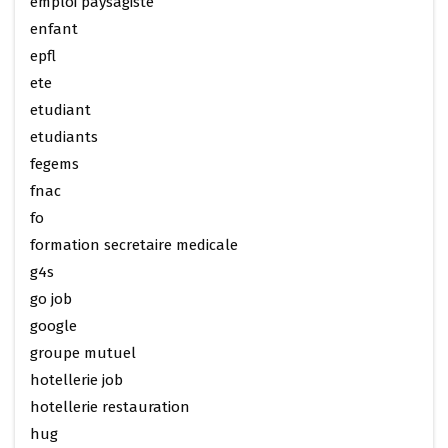
emploi paysagiste
enfant
epfl
ete
etudiant
etudiants
fegems
fnac
fo
formation secretaire medicale
g4s
go job
google
groupe mutuel
hotellerie job
hotellerie restauration
hug