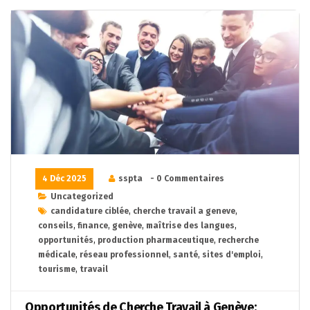
4 Déc 2025
sspta
- 0 Commentaires
Uncategorized
candidature ciblée
,
cherche travail a geneve
,
conseils
,
finance
,
genève
,
maîtrise des langues
,
opportunités
,
production pharmaceutique
,
recherche
médicale
,
réseau professionnel
,
santé
,
sites d'emploi
,
tourisme
,
travail
Opportunités de Cherche Travail à Genève: