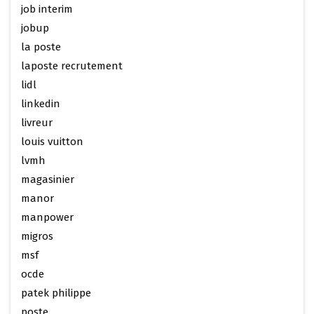
job interim
jobup
la poste
laposte recrutement
lidl
linkedin
livreur
louis vuitton
lvmh
magasinier
manor
manpower
migros
msf
ocde
patek philippe
poste