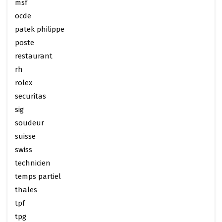
msf
ocde
patek philippe
poste
restaurant
rh
rolex
securitas
sig
soudeur
suisse
swiss
technicien
temps partiel
thales
tpf
tpg