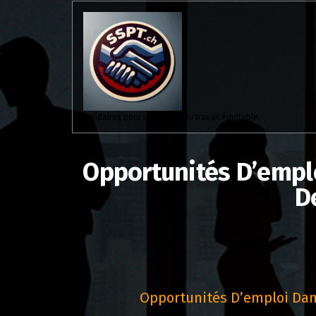
Aller
au
contenu
Solidaires pour un monde du travail équitable.
Opportunités D’empl
D
Opportunités D’emploi Dans