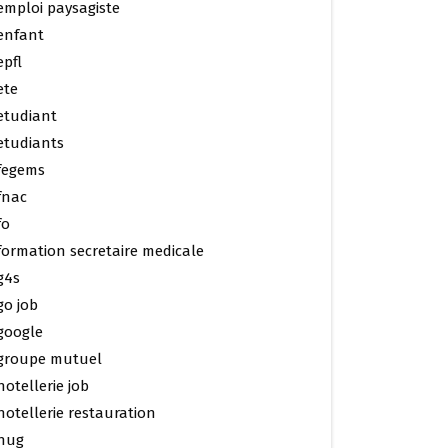
emploi paysagiste
enfant
epfl
ete
etudiant
etudiants
fegems
fnac
fo
formation secretaire medicale
g4s
go job
google
groupe mutuel
hotellerie job
hotellerie restauration
hug