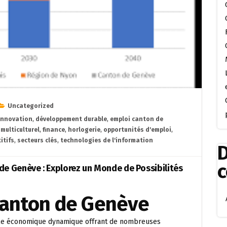
Uncategorized
'innovation
,
développement durable
,
emploi canton de
multiculturel
,
finance
,
horlogerie
,
opportunités d'emploi
,
itifs
,
secteurs clés
,
technologies de l'information
D
de Genève : Explorez un Monde de Possibilités
 Canton de Genève
pôle économique dynamique offrant de nombreuses