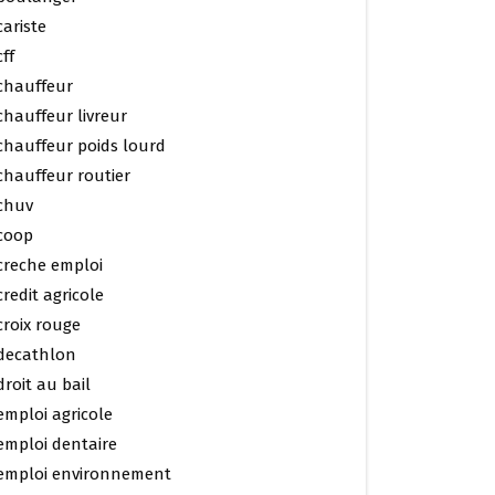
cariste
cff
chauffeur
chauffeur livreur
chauffeur poids lourd
chauffeur routier
chuv
coop
creche emploi
credit agricole
croix rouge
decathlon
droit au bail
emploi agricole
emploi dentaire
emploi environnement