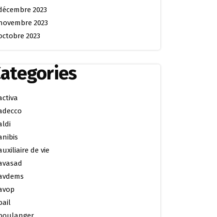
décembre 2023
novembre 2023
octobre 2023
ategories
activa
adecco
aldi
anibis
auxiliaire de vie
avasad
avdems
avop
bail
boulanger