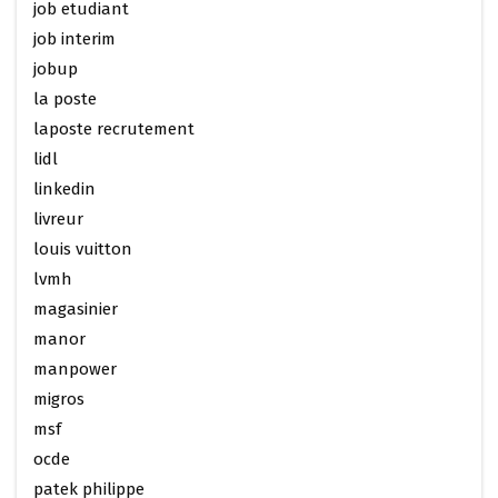
job etudiant
job interim
jobup
la poste
laposte recrutement
lidl
linkedin
livreur
louis vuitton
lvmh
magasinier
manor
manpower
migros
msf
ocde
patek philippe