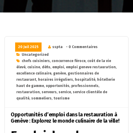
20 Juil 2025
sspta
- 0 Commentaires
Uncategorized
chefs cuisiniers
,
concurrence féroce
,
coût de la vie
élevé
,
cuisine
,
défis
,
emploi
,
emploi geneve restauration
,
excellence culinaire
,
genève
,
gestionnaires de
restaurant
,
horaires irréguliers
,
hospitalité
,
hôtellerie
haut de gamme
,
opportunités
,
professionnels
,
restauration
,
serveurs
,
service
,
service clientèle de
qualité
,
sommeliers
,
tourisme
Opportunités d’emploi dans la restauration à
Genève : Explorez le monde culinaire de la ville!