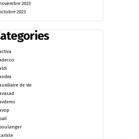
novembre 2023
octobre 2023
ategories
activa
adecco
aldi
anibis
auxiliaire de vie
avasad
avdems
avop
bail
boulanger
cariste