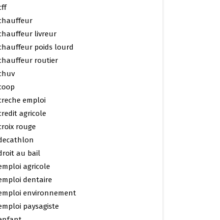
cff
chauffeur
chauffeur livreur
chauffeur poids lourd
chauffeur routier
chuv
coop
creche emploi
credit agricole
croix rouge
decathlon
droit au bail
emploi agricole
emploi dentaire
emploi environnement
emploi paysagiste
enfant