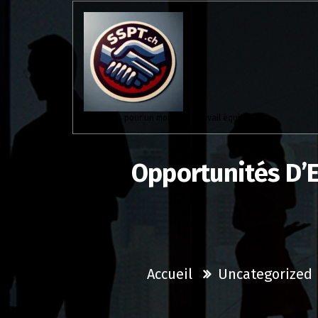
Aller
au
contenu
Solidaires pour un monde du travail équitable.
Opportunités D’E
Accueil
Uncategorized