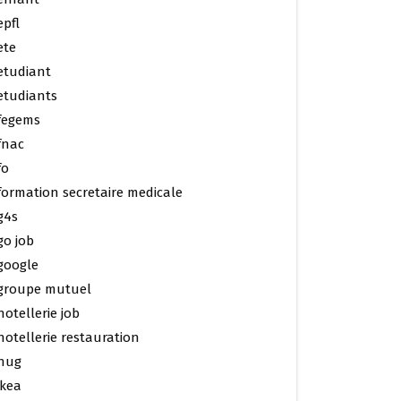
epfl
ete
etudiant
etudiants
fegems
fnac
fo
formation secretaire medicale
g4s
go job
google
groupe mutuel
hotellerie job
hotellerie restauration
hug
ikea