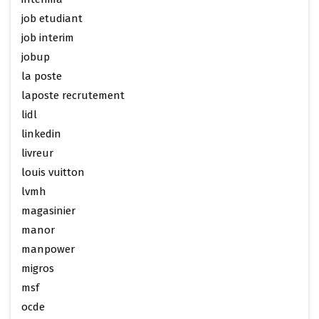
job etudiant
job interim
jobup
la poste
laposte recrutement
lidl
linkedin
livreur
louis vuitton
lvmh
magasinier
manor
manpower
migros
msf
ocde