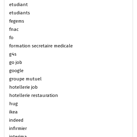
etudiant
etudiants
fegems
fnac
fo
formation secretaire medicale
g4s
go job
google
groupe mutuel
hotellerie job
hotellerie restauration
hug
ikea
indeed
infirmier
interima