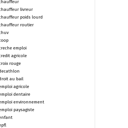
chauffeur
chauffeur livreur
chauffeur poids lourd
chauffeur routier
chuv
coop
creche emploi
credit agricole
croix rouge
decathlon
droit au bail
emploi agricole
emploi dentaire
emploi environnement
emploi paysagiste
enfant
epfl