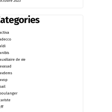
octobre 2023
ategories
activa
adecco
aldi
anibis
auxiliaire de vie
avasad
avdems
avop
bail
boulanger
cariste
cff