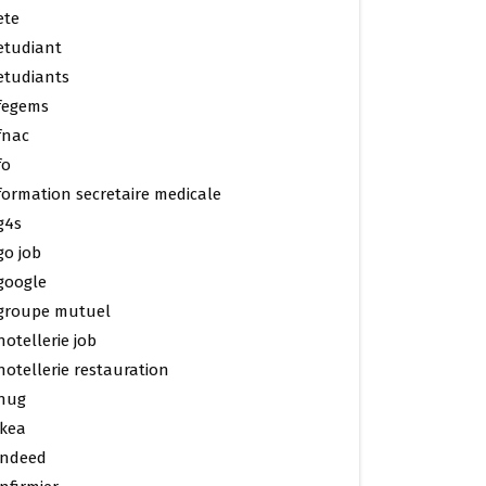
ete
etudiant
etudiants
fegems
fnac
fo
formation secretaire medicale
g4s
go job
google
groupe mutuel
hotellerie job
hotellerie restauration
hug
ikea
indeed