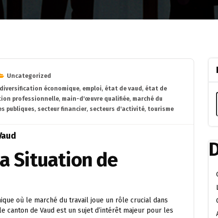
Uncategorized
diversification économique
,
emploi
,
état de vaud
,
état de
tion professionnelle
,
main-d'œuvre qualifiée
,
marché du
es publiques
,
secteur financier
,
secteurs d'activité
,
tourisme
 Vaud
D
la Situation de
mique où le marché du travail joue un rôle crucial dans
 le canton de Vaud est un sujet d’intérêt majeur pour les