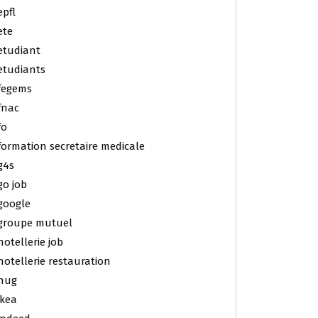
epfl
ete
etudiant
etudiants
fegems
fnac
fo
formation secretaire medicale
g4s
go job
google
groupe mutuel
hotellerie job
hotellerie restauration
hug
ikea