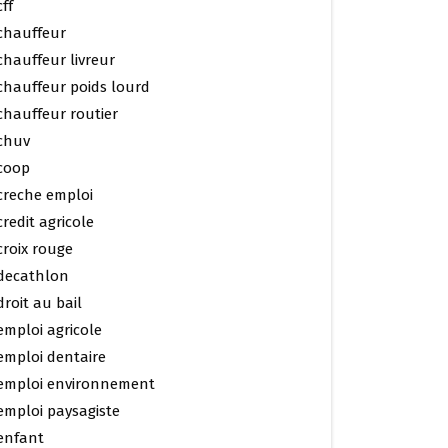
cff
chauffeur
chauffeur livreur
chauffeur poids lourd
chauffeur routier
chuv
coop
creche emploi
credit agricole
croix rouge
decathlon
droit au bail
emploi agricole
emploi dentaire
emploi environnement
emploi paysagiste
enfant