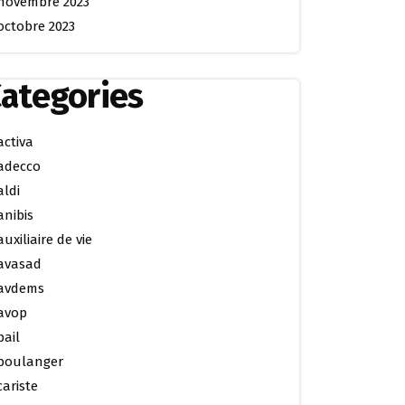
novembre 2023
octobre 2023
ategories
activa
adecco
aldi
anibis
auxiliaire de vie
avasad
avdems
avop
bail
boulanger
cariste