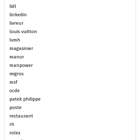
lidl
linkedin
livreur
louis vuitton
lvmh
magasinier
manor
manpower
migros
msf
ocde
patek philippe
poste
restaurant
rh
rolex