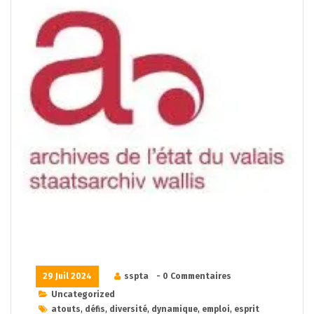
29 Juil 2024
sspta
- 0 Commentaires
Uncategorized
atouts
,
défis
,
diversité
,
dynamique
,
emploi
,
esprit