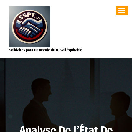
Aller
au
contenu
Solidaires pour un monde du travail équitable.
Analyse De L’État De