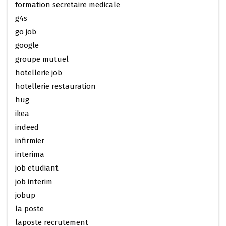
formation secretaire medicale
g4s
go job
google
groupe mutuel
hotellerie job
hotellerie restauration
hug
ikea
indeed
infirmier
interima
job etudiant
job interim
jobup
la poste
laposte recrutement