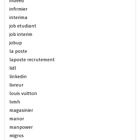
indeed
infirmier
interima
job etudiant
job interim
jobup
la poste
laposte recrutement
lidl
linkedin
livreur
louis vuitton
lvmh
magasinier
manor
manpower
migros