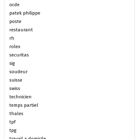
ocde
patek philippe
poste
restaurant
rh
rolex
securitas
sig
soudeur
suisse
swiss
technicien
temps partiel
thales
tpf
tpg
travail a domicile