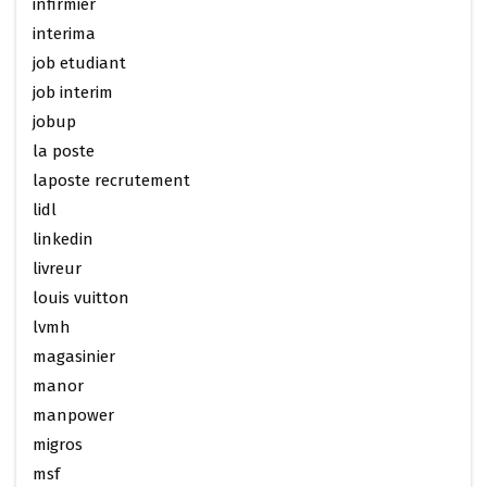
infirmier
interima
job etudiant
job interim
jobup
la poste
laposte recrutement
lidl
linkedin
livreur
louis vuitton
lvmh
magasinier
manor
manpower
migros
msf