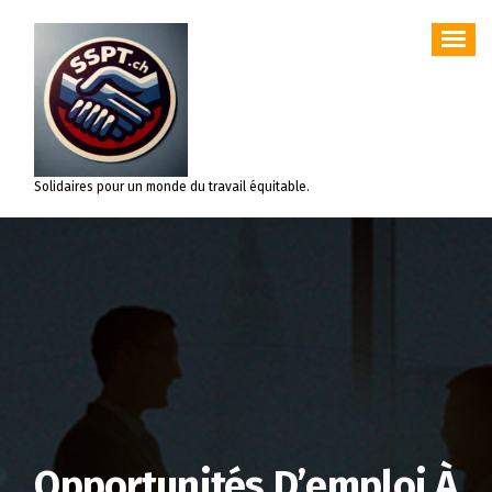
Aller
au
contenu
Solidaires pour un monde du travail équitable.
Opportunités D’emploi À