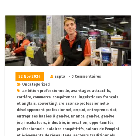
22 Nov 2024
sspta
- 0 Commentaires
Uncategorized
ambition professionnelle
,
avantages attractifs
,
carrière
,
commerce
,
compétences linguistiques français
et anglais
,
coworking
,
croissance professionnelle
,
développement professionnel
,
emploi
,
entrepreneuriat
,
entreprises basées à genève
,
finance
,
genève
,
genève
job
,
incubateurs
,
industrie
,
innovation
,
opportunités
,
professionnels
,
salaires compétitifs
,
salons de l'emploi
et événements de réseautage
,
secteurs traditionnels