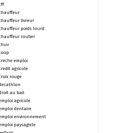
cff
chauffeur
chauffeur livreur
chauffeur poids lourd
chauffeur routier
chuv
coop
creche emploi
credit agricole
croix rouge
decathlon
droit au bail
emploi agricole
emploi dentaire
emploi environnement
emploi paysagiste
enfant