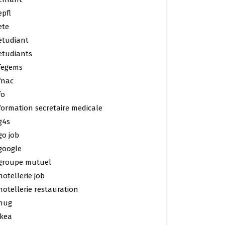
epfl
ete
etudiant
etudiants
fegems
fnac
fo
formation secretaire medicale
g4s
go job
google
groupe mutuel
hotellerie job
hotellerie restauration
hug
ikea