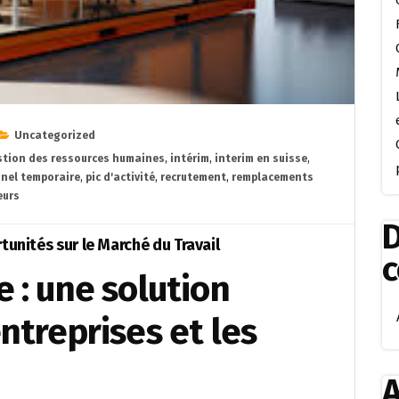
Uncategorized
stion des ressources humaines
,
intérim
,
interim en suisse
,
nel temporaire
,
pic d'activité
,
recrutement
,
remplacements
eurs
D
rtunités sur le Marché du Travail
e : une solution
entreprises et les
A