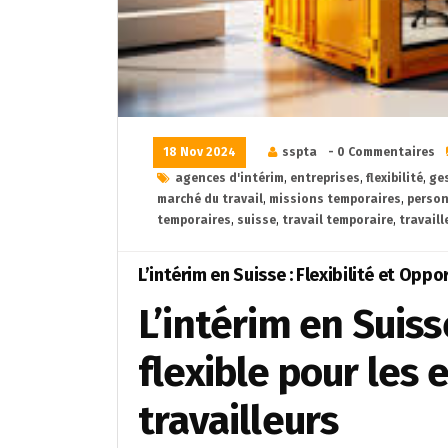
18 Nov 2024
sspta
- 0 Commentaires
agences d'intérim
,
entreprises
,
flexibilité
,
ge
marché du travail
,
missions temporaires
,
person
temporaires
,
suisse
,
travail temporaire
,
travaill
L’intérim en Suisse : Flexibilité et Oppo
L’intérim en Suiss
flexible pour les 
travailleurs