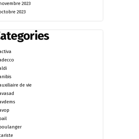
novembre 2023
octobre 2023
ategories
activa
adecco
aldi
anibis
auxiliaire de vie
avasad
avdems
avop
bail
boulanger
cariste