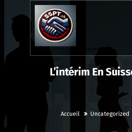
Aller
au
contenu
Solidaires pour un monde du travail équitable.
L’intérim En Suiss
Accueil
Uncategorized