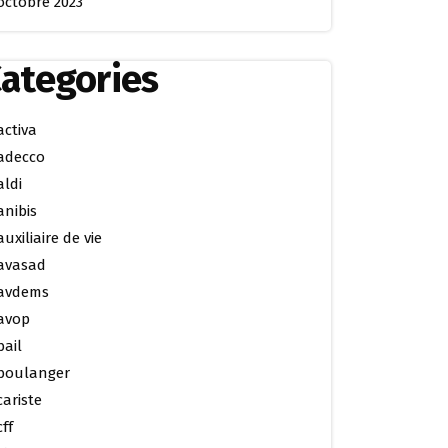
octobre 2023
ategories
activa
adecco
aldi
anibis
auxiliaire de vie
avasad
avdems
avop
bail
boulanger
cariste
cff