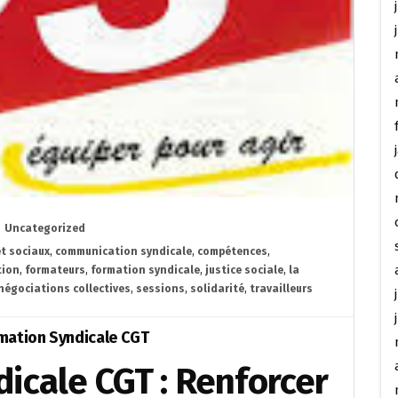
Uncategorized
t sociaux
,
communication syndicale
,
compétences
,
tion
,
formateurs
,
formation syndicale
,
justice sociale
,
la
négociations collectives
,
sessions
,
solidarité
,
travailleurs
mation Syndicale CGT
icale CGT : Renforcer