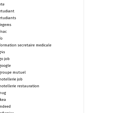
ete
etudiant
etudiants
fegems
fnac
fo
formation secretaire medicale
g4s
go job
google
groupe mutuel
hotellerie job
hotellerie restauration
hug
ikea
indeed