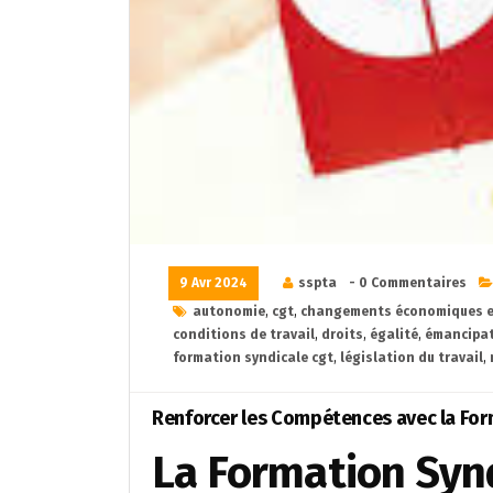
9 Avr 2024
sspta
- 0 Commentaires
autonomie
,
cgt
,
changements économiques e
conditions de travail
,
droits
,
égalité
,
émancipa
formation syndicale cgt
,
législation du travail
,
Renforcer les Compétences avec la For
La Formation Synd