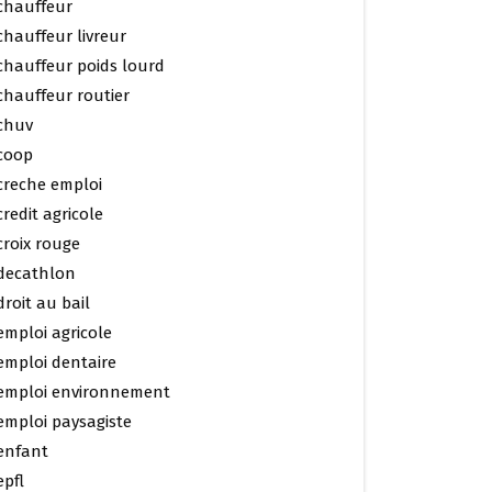
chauffeur
chauffeur livreur
chauffeur poids lourd
chauffeur routier
chuv
coop
creche emploi
credit agricole
croix rouge
decathlon
droit au bail
emploi agricole
emploi dentaire
emploi environnement
emploi paysagiste
enfant
epfl