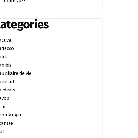
octobre 2023
ategories
activa
adecco
aldi
anibis
auxiliaire de vie
avasad
avdems
avop
bail
boulanger
cariste
cff