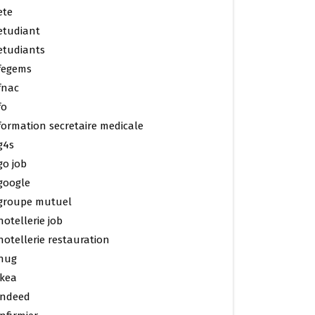
ete
etudiant
etudiants
fegems
fnac
fo
formation secretaire medicale
g4s
go job
google
groupe mutuel
hotellerie job
hotellerie restauration
hug
ikea
indeed