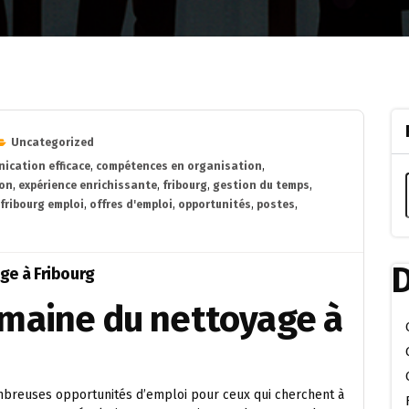
Uncategorized
ication efficace
,
compétences en organisation
,
ion
,
expérience enrichissante
,
fribourg
,
gestion du temps
,
fribourg emploi
,
offres d'emploi
,
opportunités
,
postes
,
D
ge à Fribourg
omaine du nettoyage à
mbreuses opportunités d’emploi pour ceux qui cherchent à