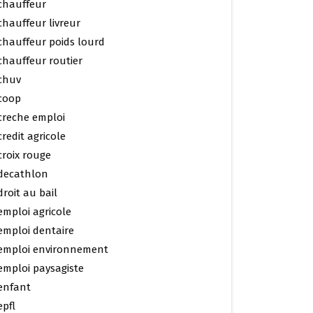
chauffeur
chauffeur livreur
chauffeur poids lourd
chauffeur routier
chuv
coop
creche emploi
credit agricole
croix rouge
decathlon
droit au bail
emploi agricole
emploi dentaire
emploi environnement
emploi paysagiste
enfant
epfl