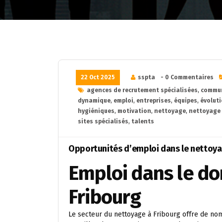
22 Oct 2025
sspta
- 0 Commentaires
agences de recrutement spécialisées
,
commun
dynamique
,
emploi
,
entreprises
,
équipes
,
évolut
hygiéniques
,
motivation
,
nettoyage
,
nettoyage 
sites spécialisés
,
talents
Opportunités d’emploi dans le nettoya
Emploi dans le d
Fribourg
Le secteur du nettoyage à Fribourg offre de no