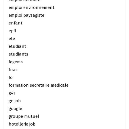
emploi environnement
emploi paysagiste
enfant
epfl
ete
etudiant
etudiants
fegems
fnac
fo
formation secretaire medicale
g4s
go job
google
groupe mutuel
hotellerie job