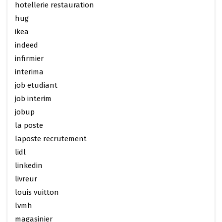
hotellerie restauration
hug
ikea
indeed
infirmier
interima
job etudiant
job interim
jobup
la poste
laposte recrutement
lidl
linkedin
livreur
louis vuitton
lvmh
magasinier