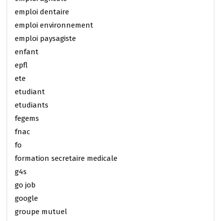
emploi dentaire
emploi environnement
emploi paysagiste
enfant
epfl
ete
etudiant
etudiants
fegems
fnac
fo
formation secretaire medicale
g4s
go job
google
groupe mutuel