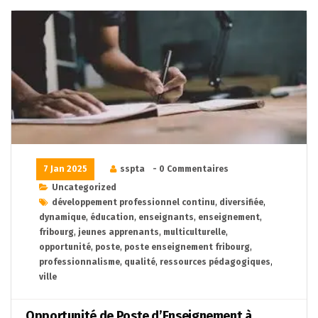
7 Jan 2025
sspta
- 0 Commentaires
Uncategorized
développement professionnel continu
,
diversifiée
,
dynamique
,
éducation
,
enseignants
,
enseignement
,
fribourg
,
jeunes apprenants
,
multiculturelle
,
opportunité
,
poste
,
poste enseignement fribourg
,
professionnalisme
,
qualité
,
ressources pédagogiques
,
ville
Opportunité de Poste d’Enseignement à