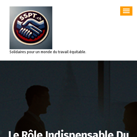
Aller
au
contenu
Solidaires pour un monde du travail équitable.
Le Rôle Indispensable Du