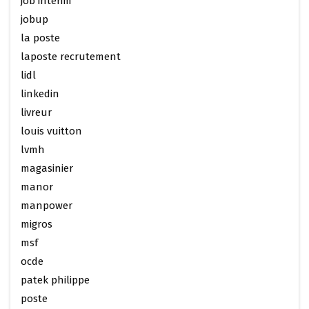
job interim
jobup
la poste
laposte recrutement
lidl
linkedin
livreur
louis vuitton
lvmh
magasinier
manor
manpower
migros
msf
ocde
patek philippe
poste