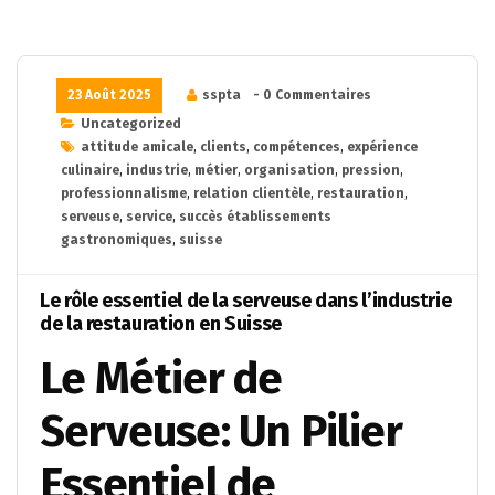
23 Août 2025
sspta
- 0 Commentaires
Uncategorized
attitude amicale
,
clients
,
compétences
,
expérience
culinaire
,
industrie
,
métier
,
organisation
,
pression
,
professionnalisme
,
relation clientèle
,
restauration
,
serveuse
,
service
,
succès établissements
gastronomiques
,
suisse
Le rôle essentiel de la serveuse dans l’industrie
de la restauration en Suisse
Le Métier de
Serveuse: Un Pilier
Essentiel de