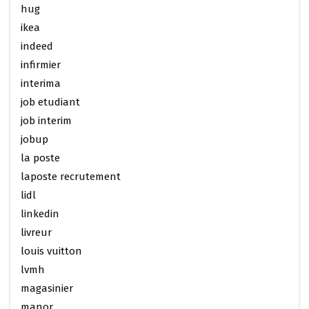
hug
ikea
indeed
infirmier
interima
job etudiant
job interim
jobup
la poste
laposte recrutement
lidl
linkedin
livreur
louis vuitton
lvmh
magasinier
manor