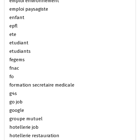
emploi environnement
emploi paysagiste
enfant
epfl
ete
etudiant
etudiants
fegems
fnac
fo
formation secretaire medicale
g4s
go job
google
groupe mutuel
hotellerie job
hotellerie restauration