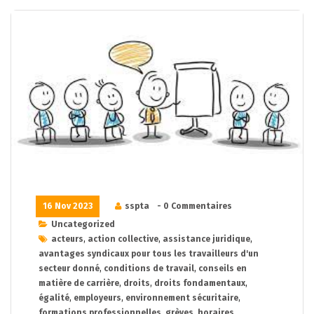
16 Nov 2023
sspta
- 0 Commentaires
Uncategorized
acteurs
,
action collective
,
assistance juridique
,
avantages syndicaux pour tous les travailleurs d'un
secteur donné
,
conditions de travail
,
conseils en
matière de carrière
,
droits
,
droits fondamentaux
,
égalité
,
employeurs
,
environnement sécuritaire
,
formations professionnelles
,
grèves
,
horaires