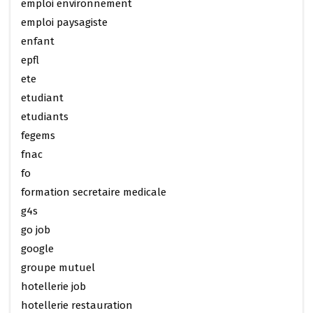
emploi environnement
emploi paysagiste
enfant
epfl
ete
etudiant
etudiants
fegems
fnac
fo
formation secretaire medicale
g4s
go job
google
groupe mutuel
hotellerie job
hotellerie restauration