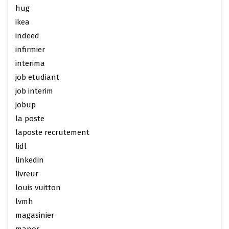
hug
ikea
indeed
infirmier
interima
job etudiant
job interim
jobup
la poste
laposte recrutement
lidl
linkedin
livreur
louis vuitton
lvmh
magasinier