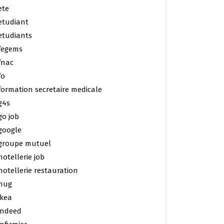
ete
etudiant
etudiants
fegems
fnac
fo
formation secretaire medicale
g4s
go job
google
groupe mutuel
hotellerie job
hotellerie restauration
hug
ikea
indeed