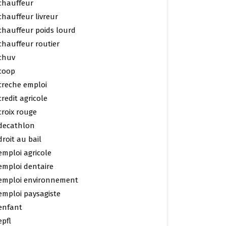
chauffeur
chauffeur livreur
chauffeur poids lourd
chauffeur routier
chuv
coop
creche emploi
credit agricole
croix rouge
decathlon
droit au bail
emploi agricole
emploi dentaire
emploi environnement
emploi paysagiste
enfant
epfl