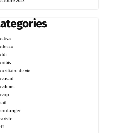
octobre 2023
ategories
activa
adecco
aldi
anibis
auxiliaire de vie
avasad
avdems
avop
bail
boulanger
cariste
cff