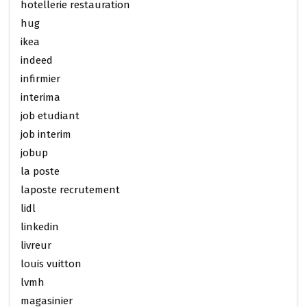
hotellerie restauration
hug
ikea
indeed
infirmier
interima
job etudiant
job interim
jobup
la poste
laposte recrutement
lidl
linkedin
livreur
louis vuitton
lvmh
magasinier