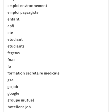
emploi environnement
emploi paysagiste
enfant
epfl
ete
etudiant
etudiants
fegems
fnac
fo
formation secretaire medicale
g4s
go job
google
groupe mutuel
hotellerie job