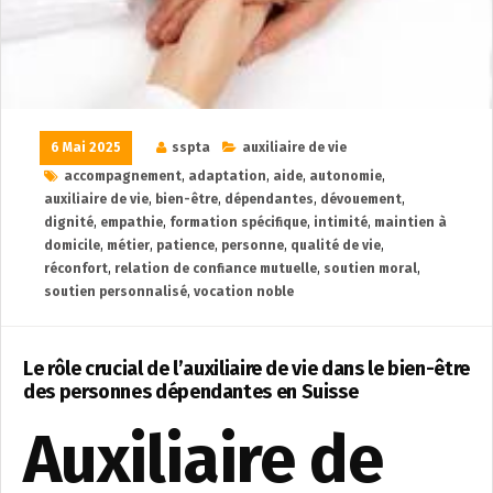
6 Mai 2025
sspta
auxiliaire de vie
accompagnement
,
adaptation
,
aide
,
autonomie
,
auxiliaire de vie
,
bien-être
,
dépendantes
,
dévouement
,
dignité
,
empathie
,
formation spécifique
,
intimité
,
maintien à
domicile
,
métier
,
patience
,
personne
,
qualité de vie
,
réconfort
,
relation de confiance mutuelle
,
soutien moral
,
soutien personnalisé
,
vocation noble
Le rôle crucial de l’auxiliaire de vie dans le bien-être
des personnes dépendantes en Suisse
Auxiliaire de