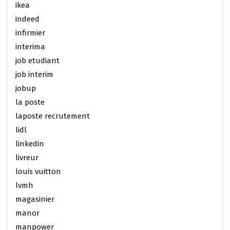
ikea
indeed
infirmier
interima
job etudiant
job interim
jobup
la poste
laposte recrutement
lidl
linkedin
livreur
louis vuitton
lvmh
magasinier
manor
manpower