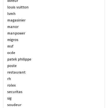
livreur
louis vuitton
lvmh
magasinier
manor
manpower
migros
msf
ocde
patek philippe
poste
restaurant
rh
rolex
securitas
sig
soudeur