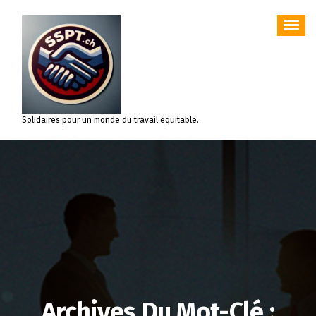
Aller
au
contenu
Solidaires pour un monde du travail équitable.
Archives Du Mot-Clé :