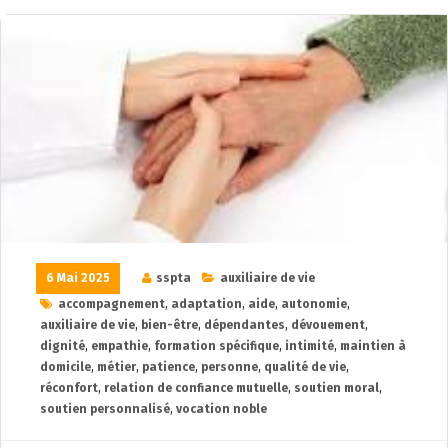
6 Mai 2025
sspta
auxiliaire de vie
accompagnement
,
adaptation
,
aide
,
autonomie
,
auxiliaire de vie
,
bien-être
,
dépendantes
,
dévouement
,
dignité
,
empathie
,
formation spécifique
,
intimité
,
maintien à
domicile
,
métier
,
patience
,
personne
,
qualité de vie
,
réconfort
,
relation de confiance mutuelle
,
soutien moral
,
soutien personnalisé
,
vocation noble