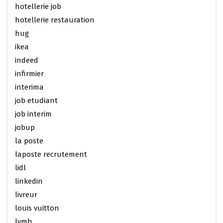
hotellerie job
hotellerie restauration
hug
ikea
indeed
infirmier
interima
job etudiant
job interim
jobup
la poste
laposte recrutement
lidl
linkedin
livreur
louis vuitton
lvmh