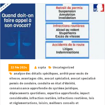
22 Fév 2024
sspta
Uncategorized
analyse des détails spécifiques
,
arrêté pour excès de
vitesse
,
avantages clés
,
avocat spécialisé
,
avocat specialisé
permis de conduire
,
conduite en état d'ébriété
,
connaissance approfondie du système juridique
,
déplacements quotidiens
,
expertise approfondie
,
impact
considérable
,
infraction routière
,
infractions routières
,
lois
et réglementations
,
loisirs
,
meilleurs conseils et