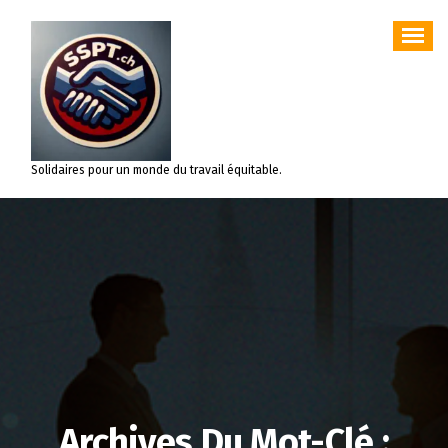
Aller
au
contenu
Solidaires pour un monde du travail équitable.
Archives Du Mot-Clé :