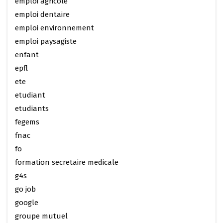
emploi agricole
emploi dentaire
emploi environnement
emploi paysagiste
enfant
epfl
ete
etudiant
etudiants
fegems
fnac
fo
formation secretaire medicale
g4s
go job
google
groupe mutuel