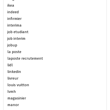
ikea
indeed
infirmier
interima
job etudiant
job interim
jobup
la poste
laposte recrutement
lidl
linkedin
livreur
louis vuitton
lvmh
magasinier
manor