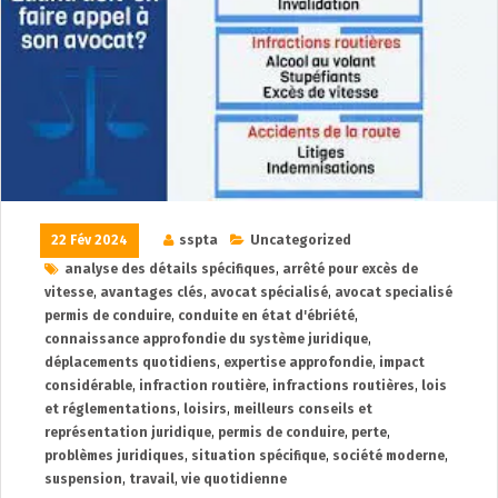
22 Fév 2024
sspta
Uncategorized
analyse des détails spécifiques
,
arrêté pour excès de
vitesse
,
avantages clés
,
avocat spécialisé
,
avocat specialisé
permis de conduire
,
conduite en état d'ébriété
,
connaissance approfondie du système juridique
,
déplacements quotidiens
,
expertise approfondie
,
impact
considérable
,
infraction routière
,
infractions routières
,
lois
et réglementations
,
loisirs
,
meilleurs conseils et
représentation juridique
,
permis de conduire
,
perte
,
problèmes juridiques
,
situation spécifique
,
société moderne
,
suspension
,
travail
,
vie quotidienne