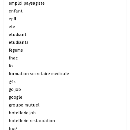
emploi paysagiste
enfant
epfl
ete
etudiant
etudiants
fegems
fnac
fo
formation secretaire medicale
g4s
go job
google
groupe mutuel
hotellerie job
hotellerie restauration
hug