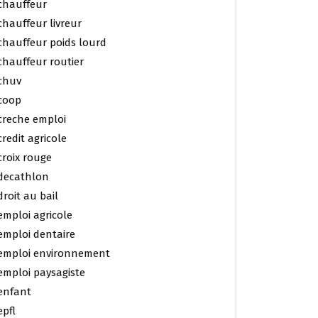
chauffeur
chauffeur livreur
chauffeur poids lourd
chauffeur routier
chuv
coop
creche emploi
credit agricole
croix rouge
decathlon
droit au bail
emploi agricole
emploi dentaire
emploi environnement
emploi paysagiste
enfant
epfl