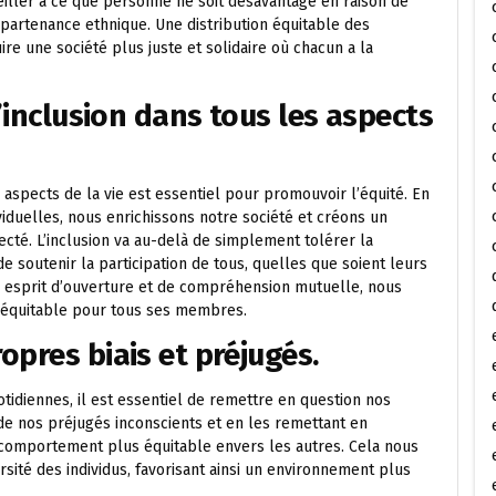
eiller à ce que personne ne soit désavantagé en raison de
appartenance ethnique. Une distribution équitable des
re une société plus juste et solidaire où chacun a la
l’inclusion dans tous les aspects
s aspects de la vie est essentiel pour promouvoir l’équité. En
viduelles, nous enrichissons notre société et créons un
cté. L’inclusion va au-delà de simplement tolérer la
 de soutenir la participation de tous, quelles que soient leurs
un esprit d’ouverture et de compréhension mutuelle, nous
t équitable pour tous ses membres.
opres biais et préjugés.
tidiennes, il est essentiel de remettre en question nos
de nos préjugés inconscients et en les remettant en
omportement plus équitable envers les autres. Cela nous
ité des individus, favorisant ainsi un environnement plus