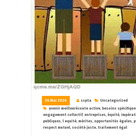
26 Mai 2026
sspta
Uncategorized
avenir meilleurécoute active
,
besoins spécifique
engagement collectif
,
entreprises
,
équité
,
impérat
publiques
,
l equité
,
mérites
,
opportunités égales
,
p
respect mutuel
,
société juste
,
traitement égal