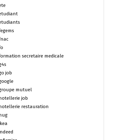
ete
etudiant
etudiants
fegems
fnac
fo
formation secretaire medicale
g4s
go job
google
groupe mutuel
hotellerie job
hotellerie restauration
hug
ikea
indeed