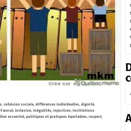
D
s
,
cohésion sociale
,
différences individuelles
,
dignité
,
if moral
,
inclusion
,
inégalités
,
injustices
,
institutions
A
ilier essentiel
,
politiques et pratiques équitables
,
respect
,