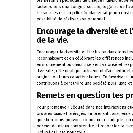
les besoins spécifiques de chaque individu et de v
facteurs tels que l’origine sociale, le genre ou l’
ressources est un pilier fondamental pour construi
possibilité de réaliser son potentiel.
Encourage la diversité et 
de la vie.
Encourager la diversité et l’inclusion dans tous le
reconnaissant et en célébrant les différences indi
environnement où chacun se sent valorisé et respe
diversité ; elle implique activement d’accueillir et
origines ou leurs caractéristiques. En favorisant 
contribuons à construire une société plus juste e
Remets en question tes pr
Pour promouvoir l’équité dans nos interactions quo
propres biais et préjugés. En prenant conscience 
question, nous pouvons commencer à adopter un c
permet de mieux comprendre et respecter la divers
inclusif et juste pour tous.