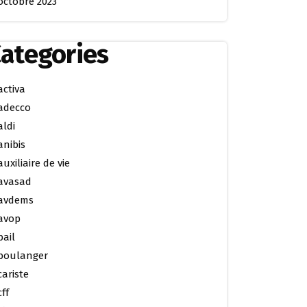
octobre 2023
ategories
activa
adecco
aldi
anibis
auxiliaire de vie
avasad
avdems
avop
bail
boulanger
cariste
cff