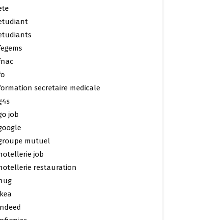
ete
etudiant
etudiants
fegems
fnac
fo
formation secretaire medicale
g4s
go job
google
groupe mutuel
hotellerie job
hotellerie restauration
hug
ikea
indeed