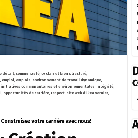
D
 détail
,
communauté
,
cv clair et bien structuré
,
,
emploi
,
emplois
,
environnement de travail dynamique
,
,
initiatives communautaires et environnementales
,
intégrité
,
i
,
opportunités de carrière
,
respect
,
site web d'ikea vernier
,
A
 Construisez votre carrière avec nous!