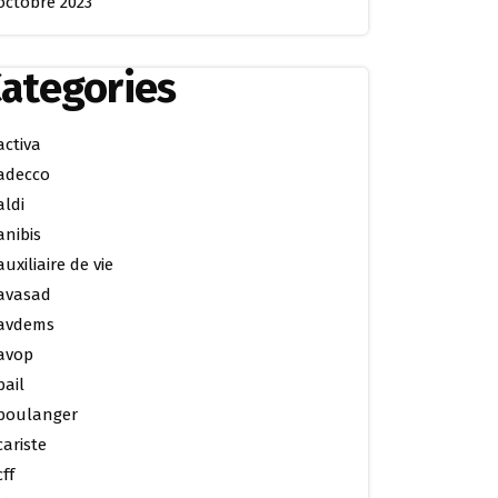
octobre 2023
ategories
activa
adecco
aldi
anibis
auxiliaire de vie
avasad
avdems
avop
bail
boulanger
cariste
cff