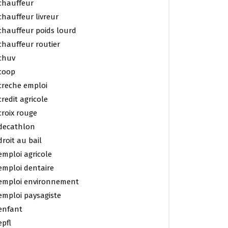
chauffeur
chauffeur livreur
chauffeur poids lourd
chauffeur routier
chuv
coop
creche emploi
credit agricole
croix rouge
decathlon
droit au bail
emploi agricole
emploi dentaire
emploi environnement
emploi paysagiste
enfant
epfl