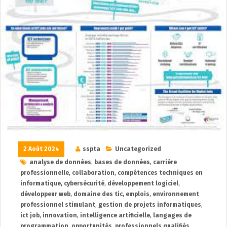
2 Août 2024
sspta
Uncategorized
analyse de données
,
bases de données
,
carrière
professionnelle
,
collaboration
,
compétences techniques en
informatique
,
cybersécurité
,
développement logiciel
,
développeur web
,
domaine des tic
,
emplois
,
environnement
professionnel stimulant
,
gestion de projets informatiques
,
ict job
,
innovation
,
intelligence artificielle
,
langages de
programmation
,
opportunités
,
professionnels qualifiés
,