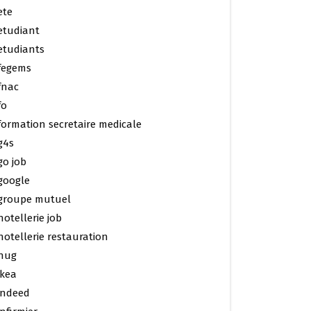
ete
etudiant
etudiants
fegems
fnac
fo
formation secretaire medicale
g4s
go job
google
groupe mutuel
hotellerie job
hotellerie restauration
hug
ikea
indeed