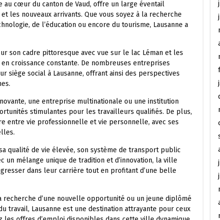
e au cœur du canton de Vaud, offre un large éventail
 et les nouveaux arrivants. Que vous soyez à la recherche
chnologie, de l’éducation ou encore du tourisme, Lausanne a
ur son cadre pittoresque avec vue sur le lac Léman et les
et en croissance constante. De nombreuses entreprises
r siège social à Lausanne, offrant ainsi des perspectives
nes.
nnovante, une entreprise multinationale ou une institution
tunités stimulantes pour les travailleurs qualifiés. De plus,
bre entre vie professionnelle et vie personnelle, avec ses
lles.
a qualité de vie élevée, son système de transport public
c un mélange unique de tradition et d’innovation, la ville
gresser dans leur carrière tout en profitant d’une belle
a recherche d’une nouvelle opportunité ou un jeune diplômé
u travail, Lausanne est une destination attrayante pour ceux
z les offres d’emploi disponibles dans cette ville dynamique