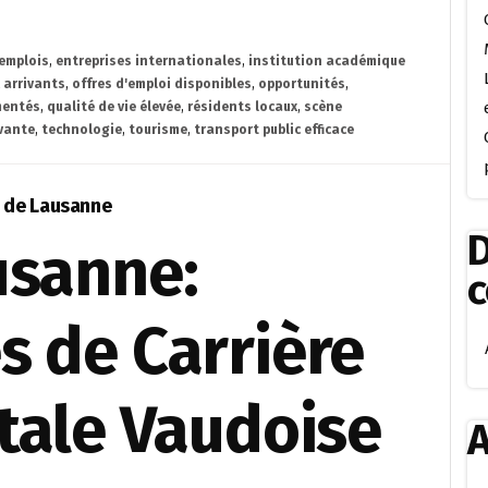
emplois
,
entreprises internationales
,
institution académique
 arrivants
,
offres d'emploi disponibles
,
opportunités
,
mentés
,
qualité de vie élevée
,
résidents locaux
,
scène
vante
,
technologie
,
tourisme
,
transport public efficace
 de Lausanne
D
usanne:
s de Carrière
tale Vaudoise
A