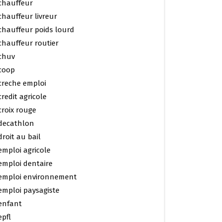
chauffeur
chauffeur livreur
chauffeur poids lourd
chauffeur routier
chuv
coop
creche emploi
credit agricole
croix rouge
decathlon
droit au bail
emploi agricole
emploi dentaire
emploi environnement
emploi paysagiste
enfant
epfl