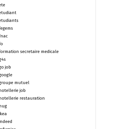
ete
etudiant
etudiants
fegems
fnac
fo
formation secretaire medicale
g4s
go job
google
groupe mutuel
hotellerie job
hotellerie restauration
hug
ikea
indeed