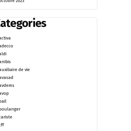
octobre 2023
ategories
activa
adecco
aldi
anibis
auxiliaire de vie
avasad
avdems
avop
bail
boulanger
cariste
cff