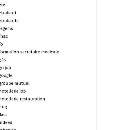
ete
etudiant
etudiants
fegems
fnac
fo
formation secretaire medicale
g4s
go job
google
groupe mutuel
hotellerie job
hotellerie restauration
hug
ikea
indeed