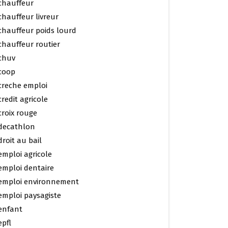
chauffeur
chauffeur livreur
chauffeur poids lourd
chauffeur routier
chuv
coop
creche emploi
credit agricole
croix rouge
decathlon
droit au bail
emploi agricole
emploi dentaire
emploi environnement
emploi paysagiste
enfant
epfl