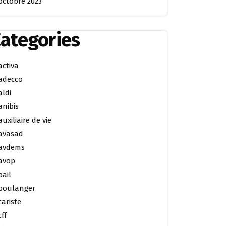
octobre 2023
ategories
activa
adecco
aldi
anibis
auxiliaire de vie
avasad
avdems
avop
bail
boulanger
cariste
cff