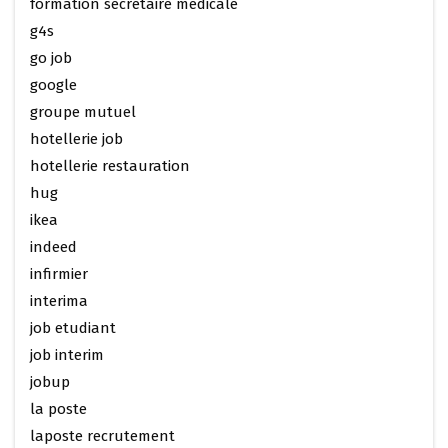
formation secretaire medicale
g4s
go job
google
groupe mutuel
hotellerie job
hotellerie restauration
hug
ikea
indeed
infirmier
interima
job etudiant
job interim
jobup
la poste
laposte recrutement