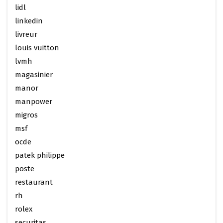
lidl
linkedin
livreur
louis vuitton
lvmh
magasinier
manor
manpower
migros
msf
ocde
patek philippe
poste
restaurant
rh
rolex
securitas