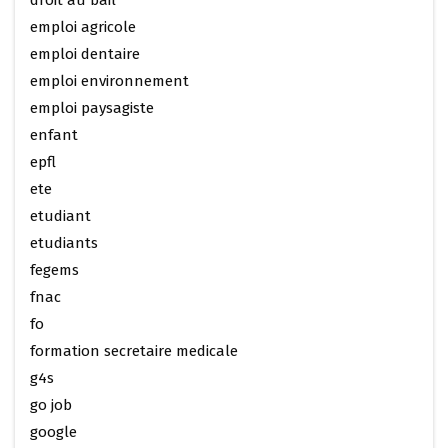
droit au bail
emploi agricole
emploi dentaire
emploi environnement
emploi paysagiste
enfant
epfl
ete
etudiant
etudiants
fegems
fnac
fo
formation secretaire medicale
g4s
go job
google