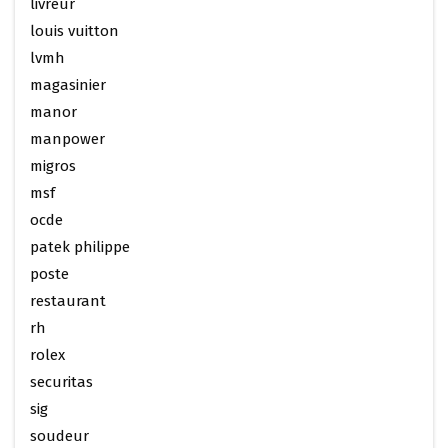
livreur
louis vuitton
lvmh
magasinier
manor
manpower
migros
msf
ocde
patek philippe
poste
restaurant
rh
rolex
securitas
sig
soudeur