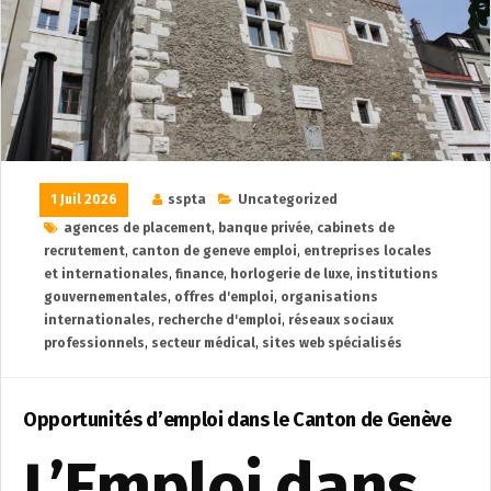
1 Juil 2026
sspta
Uncategorized
agences de placement
,
banque privée
,
cabinets de
recrutement
,
canton de geneve emploi
,
entreprises locales
et internationales
,
finance
,
horlogerie de luxe
,
institutions
gouvernementales
,
offres d'emploi
,
organisations
internationales
,
recherche d'emploi
,
réseaux sociaux
professionnels
,
secteur médical
,
sites web spécialisés
Opportunités d’emploi dans le Canton de Genève
L’Emploi dans