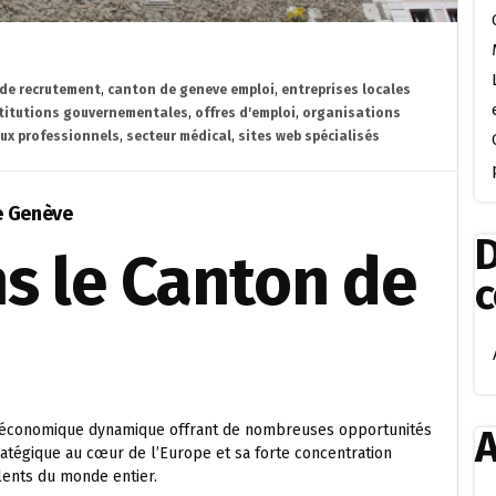
 de recrutement
,
canton de geneve emploi
,
entreprises locales
titutions gouvernementales
,
offres d'emploi
,
organisations
ux professionnels
,
secteur médical
,
sites web spécialisés
e Genève
D
s le Canton de
le économique dynamique offrant de nombreuses opportunités
A
ratégique au cœur de l’Europe et sa forte concentration
alents du monde entier.