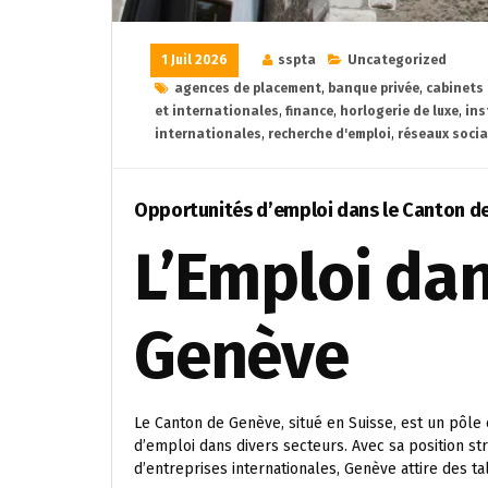
1 Juil 2026
sspta
Uncategorized
agences de placement
,
banque privée
,
cabinets
et internationales
,
finance
,
horlogerie de luxe
,
ins
internationales
,
recherche d'emploi
,
réseaux socia
Opportunités d’emploi dans le Canton d
L’Emploi dan
Genève
Le Canton de Genève, situé en Suisse, est un pô
d’emploi dans divers secteurs. Avec sa position st
d’entreprises internationales, Genève attire des t