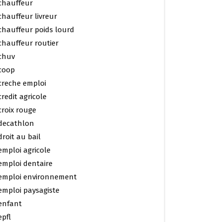
chauffeur
chauffeur livreur
chauffeur poids lourd
chauffeur routier
chuv
coop
creche emploi
credit agricole
croix rouge
decathlon
droit au bail
emploi agricole
emploi dentaire
emploi environnement
emploi paysagiste
enfant
epfl