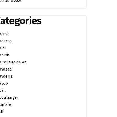
octobre 2023
ategories
activa
adecco
aldi
anibis
auxiliaire de vie
avasad
avdems
avop
bail
boulanger
cariste
cff