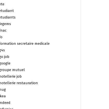
ete
etudiant
etudiants
fegems
fnac
fo
formation secretaire medicale
g4s
go job
google
groupe mutuel
hotellerie job
hotellerie restauration
hug
ikea
indeed