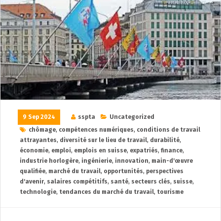
9 Sep 2024
sspta
Uncategorized
chômage
,
compétences numériques
,
conditions de travail
attrayantes
,
diversité sur le lieu de travail
,
durabilité
,
économie
,
emploi
,
emplois en suisse
,
expatriés
,
finance
,
industrie horlogère
,
ingénierie
,
innovation
,
main-d'œuvre
qualifiée
,
marché du travail
,
opportunités
,
perspectives
d'avenir
,
salaires compétitifs
,
santé
,
secteurs clés
,
suisse
,
technologie
,
tendances du marché du travail
,
tourisme