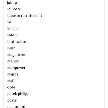
jobup
la poste
laposte recrutement
lidl
linkedin
livreur
louis vuitton
lvmh
magasinier
manor
manpower
migros
msf
ocde
patek philippe
poste
restaurant