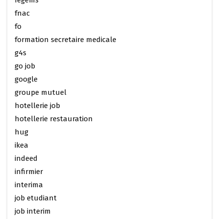
fegems
fnac
fo
formation secretaire medicale
g4s
go job
google
groupe mutuel
hotellerie job
hotellerie restauration
hug
ikea
indeed
infirmier
interima
job etudiant
job interim