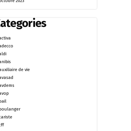
octobre 2023
ategories
activa
adecco
aldi
anibis
auxiliaire de vie
avasad
avdems
avop
bail
boulanger
cariste
cff