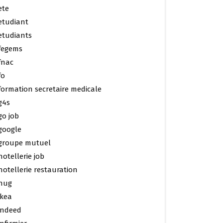
ete
etudiant
etudiants
fegems
fnac
fo
formation secretaire medicale
g4s
go job
google
groupe mutuel
hotellerie job
hotellerie restauration
hug
ikea
indeed