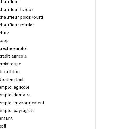
chauffeur
chauffeur livreur
chauffeur poids lourd
chauffeur routier
chuv
coop
creche emploi
credit agricole
croix rouge
decathlon
droit au bail
emploi agricole
emploi dentaire
emploi environnement
emploi paysagiste
enfant
epfl