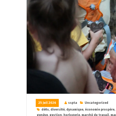
25 Juil 2026
sspta
Uncategorized
défis
,
diversifié
,
dynamique
,
économie prospère
,
genève
,
gestion
,
horlogerie
,
marché du travail
,
mar