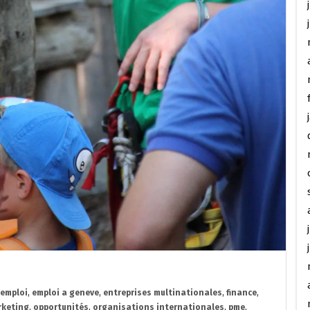
emploi
,
emploi a geneve
,
entreprises multinationales
,
finance
,
keting
,
opportunités
,
organisations internationales
,
pme
,